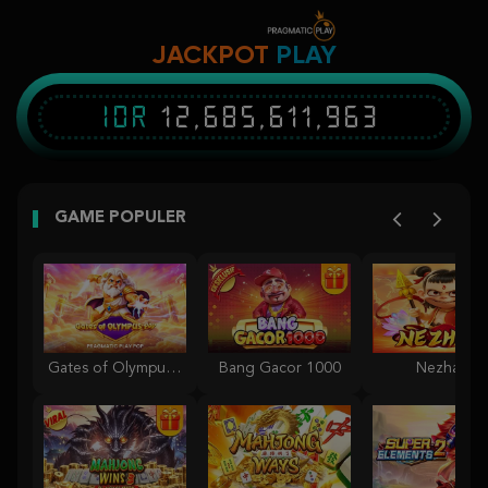
JACKPOT
PLAY
IDR
12,685,611,963
GAME POPULER
Gates of Olympus POP
Bang Gacor 1000
Nezha 2