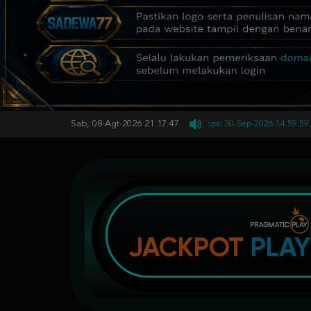
Sab, 08-Agt-2026 21.17.47
tual Sports pada 30-Jun-2026 dari 14.59.59 sampai 30-Sep-2026 14.59.59. Selama w
JACKPOT
PLAY