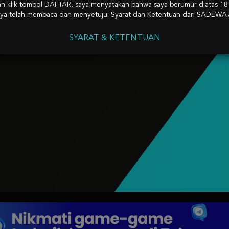
n klik tombol DAFTAR, saya menyatakan bahwa saya berumur diatas 18 
ya telah membaca dan menyetujui Syarat dan Ketentuan dari SADEWA
SYARAT & KETENTUAN