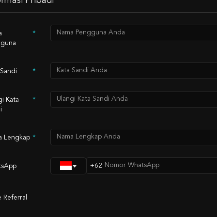
ormasi Pribadi
a
gguna
 Sandi
gi Kata
Fat Panda adalah 
i
impact! Dirancang buat 
ketebak. Dengan energi 
 Lengkap
menang besar—Fat Pan
+62
tsApp
 Referral