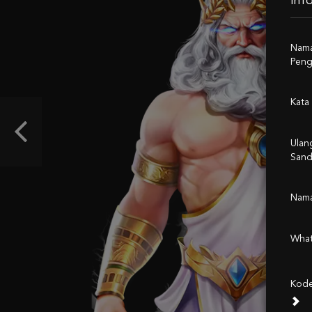
Inf
Nam
Pen
Kata
Previous
Ulan
Sand
Nama
Wha
Kode