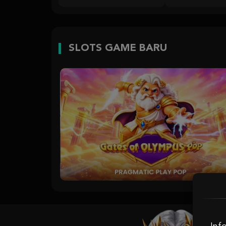
SLOTS GAME BARU