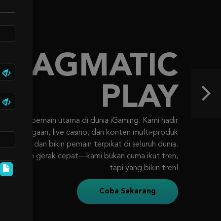
Starlight Princess
rus****o
IDR
1,412,320.00
Gates of Olympus Super
Scatter
dela****8
FAT PANDA
IDR
1,412,010.00
Nex
Gates of Olympus
slot brand dari Pragmatic Play yang bold dan penuh
1000
nyita perhatian dan kasih gameplay seru yang nggak
infini****1
yang meledak-ledak, visual yang kece, dan potensi
IDR
1,281,300.00
da bukan cuma hiburan, tapi pembawa hoki sejati!
Coba Sekarang