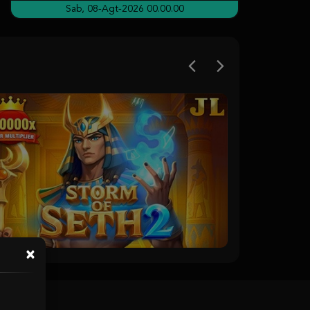
Sab, 08-Agt-2026 00.00.00
Mahjong Wins 3 – Black
Scatter
suan****3
IDR
1,929,000.00
Mahjong Wins 2
y****w
IDR
1,569,600.00
Mahjong Wins 3 – Black
Scatter
suan****3
IDR
1,538,000.00
Gates of Olympus Super
×
Scatter
bamb****9
IDR
1,477,620.00