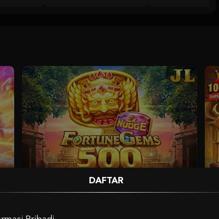
DAFTAR