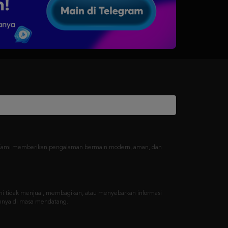
 Kami memberikan pengalaman bermain modern, aman, dan
mi tidak menjual, membagikan, atau menyebarkan informasi
annya di masa mendatang.