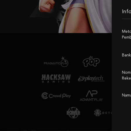
Inf
Met
Pemb
Bank
Nom
Reke
Nama